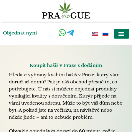
Přeskočit
na
obsah
Objednat nyní
Koupit hašiš v Praze s dodáním
Hledáte vybraný kvalitní hašiš v Praze, který vám
doručí až domů? Pak je náš obchod přesně to, co
potřebujete. U nás si můžete objednat produkty
vynikající kvality s doručením. Kurýr přijede na
vámi uvedenou adresu. Může to být váš dům nebo
byt. A pokud jste na večírku, na návštěvě nebo
někde jinde – ani to nebude problém.
Obvykle objednávka dorazí do 60 minut, což je