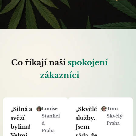
Co říkají naši
spokojení
zákazníci
„Silná a
Louise
„Skvělé
Tom
Stanfiel
Skvělý
svěží
služby.
d
Praha
bylina!
Jsem
Praha
Velmi
ráda, že