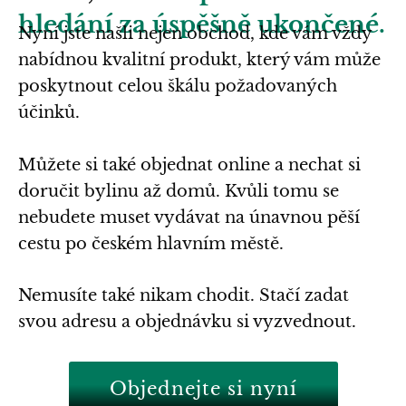
hledání za úspěšně ukončené.
Nyní jste našli nejen obchod, kde vám vždy
nabídnou kvalitní produkt, který vám může
poskytnout celou škálu požadovaných
účinků.
Můžete si také objednat online a nechat si
doručit bylinu až domů. Kvůli tomu se
nebudete muset vydávat na únavnou pěší
cestu po českém hlavním městě.
Nemusíte také nikam chodit. Stačí zadat
svou adresu a objednávku si vyzvednout.
Objednejte si nyní