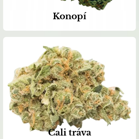
Konopí
Naše produkty jsou 100% čisté a
přírodní
Objednat nyní >>
Cali tráva