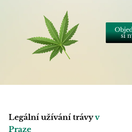
Objed
si 
Legální užívání trávy
v
Praze