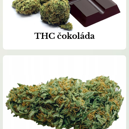
Objednat nyní >>
THC čokoláda
Naše produkty jsou 100% čisté a
přírodní
Objednat nyní >>