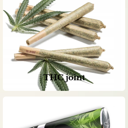
Naše produkty jsou 100% čisté a
přírodní
Objednat nyní >>
THC joint