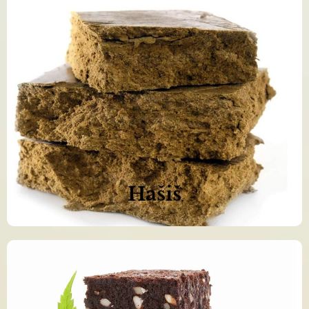
Naše produkty jsou 100% čisté a
přírodní
Objednat nyní >>
Hašiš