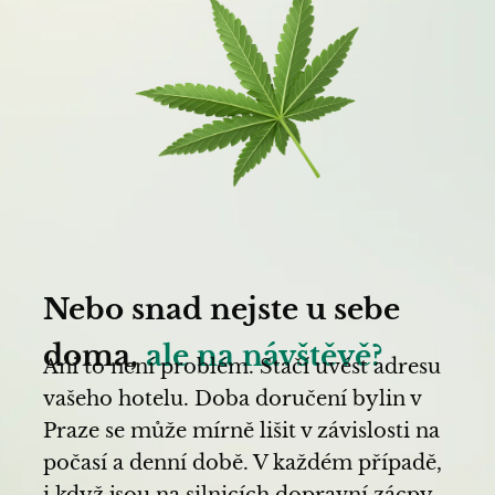
Nebo snad nejste u sebe
doma,
ale na návštěvě?
Ani to není problém. Stačí uvést adresu
vašeho hotelu. Doba doručení bylin v
Praze se může mírně lišit v závislosti na
počasí a denní době. V každém případě,
i když jsou na silnicích dopravní zácpy,