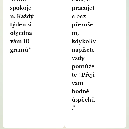
spokoje
pracujet
n. Každý
e bez
týden si
přeruše
objedná
ní,
vám 10
kdykoliv
gramů.“
napíšete
vždy
pomůže
te ! Přeji
vám
hodně
úspěchů
.“