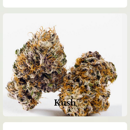
Naše produkty jsou 100% čisté a
přírodní
Objednat nyní >>
Kush