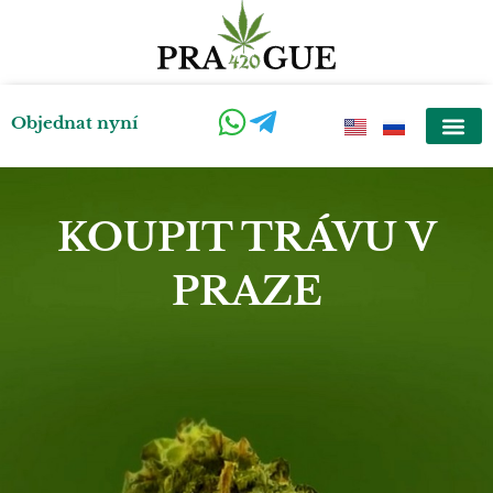
Přeskočit
na
obsah
Objednat nyní
KOUPIT TRÁVU V
PRAZE